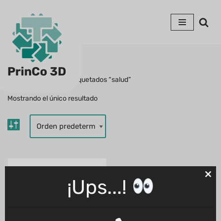
Saltar
al
contenido
PrinCo 3D
Inicio
\
Productos etiquetados “salud”
Mostrando el único resultado
¡Ups...!
Clo
thi
mo