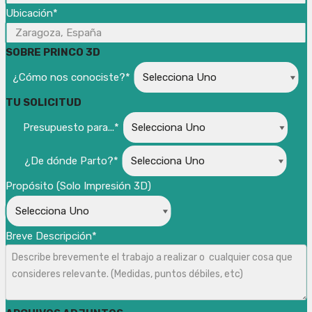
Ubicación*
SOBRE PRINCO 3D
¿Cómo nos conociste?*
TU SOLICITUD
Presupuesto para...*
¿De dónde Parto?*
Propósito (Solo Impresión 3D)
Breve Descripción*