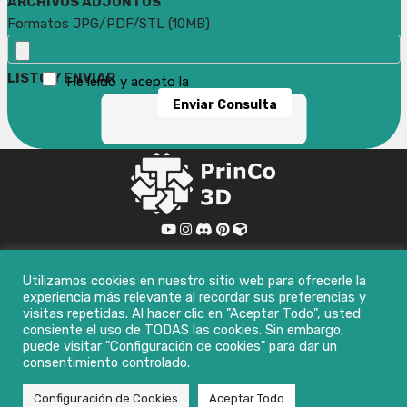
ARCHIVOS ADJUNTOS
Formatos JPG/PDF/STL (10MB)
LISTO Y ENVIAR
He leído y acepto la
política de privacidad y datos.
MENÚ
Utilizamos cookies en nuestro sitio web para ofrecerle la
Inicio
experiencia más relevante al recordar sus preferencias y
PrinCo 3D
visitas repetidas. Al hacer clic en "Aceptar Todo", usted
consiente el uso de TODAS las cookies. Sin embargo,
Blog
puede visitar "Configuración de cookies" para dar un
Contacto
consentimiento controlado.
Copyright 2026 - PrinCo 3D
Configuración de Cookies
Aceptar Todo