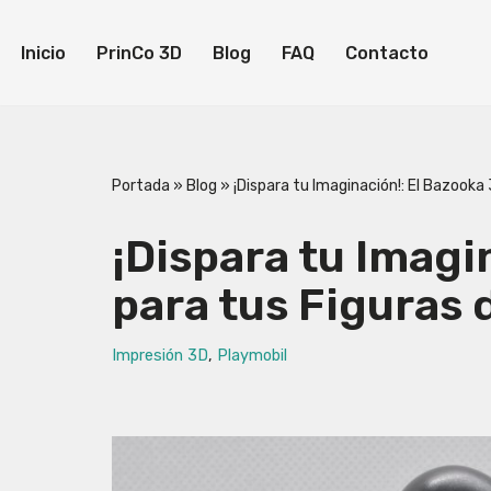
Inicio
PrinCo 3D
Blog
FAQ
Contacto
Saltar
al
contenido
Inicio
PrinCo 3D
Blog
FAQ
Contacto
Portada
»
Blog
»
¡Dispara tu Imaginación!: El Bazooka
¡Dispara tu Imagi
para tus Figuras 
Impresión 3D
,
Playmobil